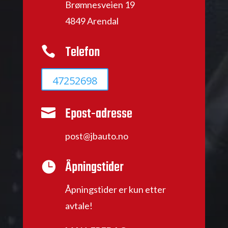
Brømnesveien 19
4849 Arendal
Telefon

47252698
Epost-adresse

post@jbauto.no
Åpningstider

Åpningstider er kun etter
avtale!