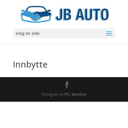
Velg en side
Innbytte
Designet av
PC-Service