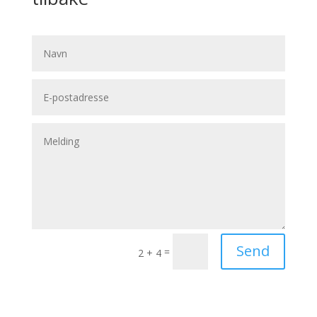
Send
=
2 + 4